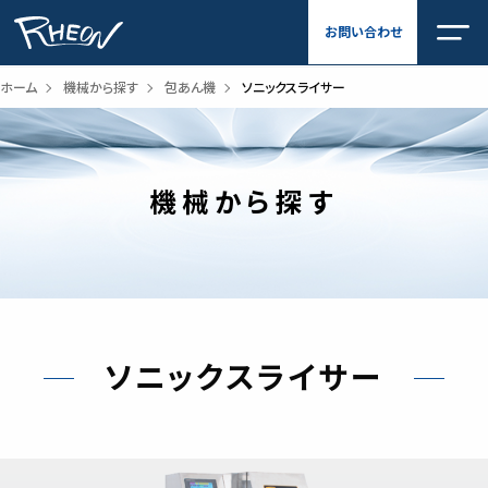
内
お問い合わせ
容
を
ス
ホーム
機械から探す
包あん機
ソニックスライサー
キ
ッ
プ
機械から探す
ソニックスライサー