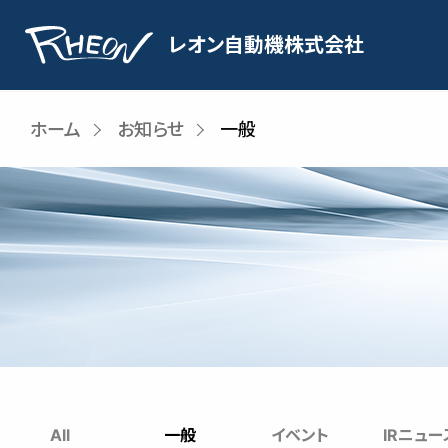
内
容
レオン自動機株式会社
を
ス
キ
ホーム
お知らせ
一般
ッ
プ
All
一般
イベント
IRニュー