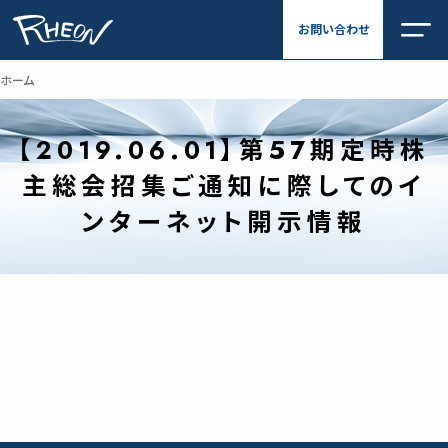
内
お問い合わせ
容
を
ス
ホーム
キ
ッ
プ
【2019.06.01】第57期定時株
主総会招集ご通知に際してのイ
ンターネット開示情報