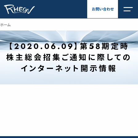
内
お問い合わせ
容
を
ス
ホーム
キ
ッ
プ
【2020.06.09】第58期定時
株主総会招集ご通知に際しての
インターネット開示情報