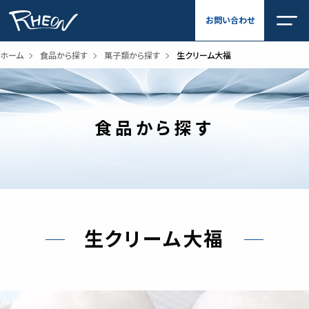
内
お問い合わせ
容
を
ス
ホーム
食品から探す
菓子類から探す
生クリーム大福
キ
ッ
プ
食品から探す
生クリーム大福