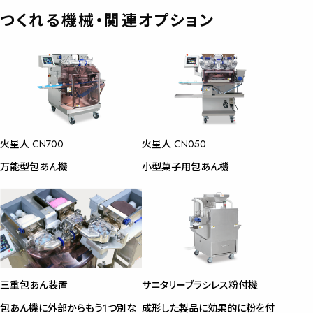
つくれる機械・関連オプション
火星人 CN700
火星人 CN050
万能型包あん機
小型菓子用包あん機
三重包あん装置
サニタリーブラシレス粉付機
包あん機に外部からもう1つ別な
成形した製品に効果的に粉を付