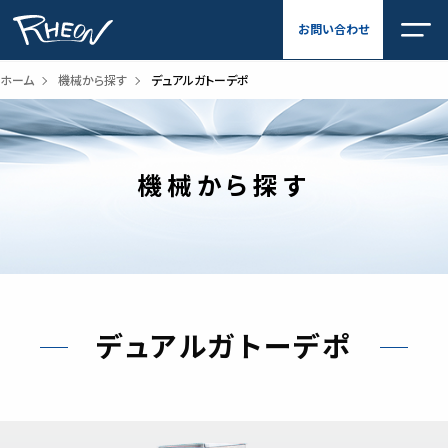
内
お問い合わせ
容
を
ス
ホーム
機械から探す
デュアルガトーデポ
キ
ッ
プ
機械から探す
デュアルガトーデポ