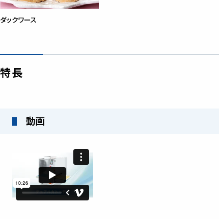
ダックワース
特長
動画